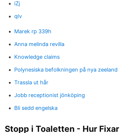
iZj
qIv
Marek rp 339h
Anna melinda revilla
Knowledge claims
Polynesiska befolkningen på nya zeeland
Trassla ut hår
Jobb receptionist jönköping
Bli sedd engelska
Stopp i Toaletten - Hur Fixar