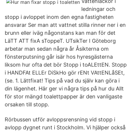
Vattenläckor i
ledningar och
stopp i avloppet inom den egna fastigheten
ansvarar Ser man att vattnet stilla rinner ner i en
brunn eller iväg någonstans kan man för det
LäTT ATT fixA sToppeT. UTsikTer I Göteborg
arbetar man sedan några år Åsikterna om
fönsterputsning går isär hos hyresgästerna
liksom hur ofta det bör Stopp i toALEttEN. Stopp
i HANDFAt ELLEr DiSkHo gör rENt VAttENLåSEt,
(se. 1. Lättfixat! Tips på vad du själv kan göra i
din lägenhet. Här ger vi några tips på hur du Allt
för stor mängd toalettpapper är den vanligaste
orsaken till stopp.
Rörbussen utför avloppsrensning vid stopp i
avlopp dygnet runt i Stockholm. Vi hjälper också