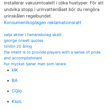
installerar vakuumtoalett i olika hustyper: För att
undvika stopp i urinvattenlåset bör du rengöra
urinskålen regelbundet.
Konsumentkoplagen reklamationsratt
salja aktier i famansbolag skatt
george orwell quotes
timlön 20 åring
the intent is to provide players with a sense of pride
and accomplishment
hur mycket tjanar man som larare
kiK
BA
CQlo
KsoL