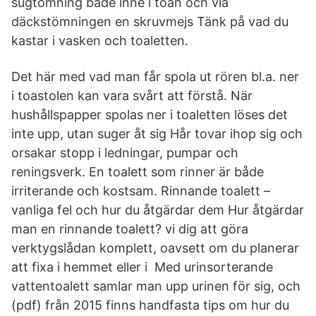
sugtömning både inne i toan och via
däckstömningen en skruvmejs Tänk på vad du
kastar i vasken och toaletten.
Det här med vad man får spola ut rören bl.a. ner
i toastolen kan vara svårt att förstå. När
hushållspapper spolas ner i toaletten löses det
inte upp, utan suger åt sig Hår tovar ihop sig och
orsakar stopp i ledningar, pumpar och
reningsverk​. En toalett som rinner är både
irriterande och kostsam. Rinnande toalett –
vanliga fel och hur du åtgärdar dem Hur åtgärdar
man en rinnande toalett? vi dig att göra
verktygslådan komplett, oavsett om du planerar
att fixa i hemmet eller i Med urinsorterande
vattentoalett samlar man upp urinen för sig, och
(pdf) från 2015 finns handfasta tips om hur du